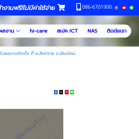
งานฟรี!ไม่มีค่าใช้จ่าย
086-6701900
ผลงาน
hi-care
สเปค ICT
NAS
ติดต่อเรา
ิวผลงานติดตั้ง ที่ อ.สันทราย จ.เชียงใหม่