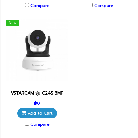
Compare
Compare
New
VSTARCAM รุ่น C24S 3MP
฿0
Add to Cart
Compare