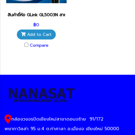
สินค้ายี่ห้อ GLink GL5003N สาย LAN CAT5E + ไฟ 100เมตร
฿0
Add to Cart
Compare
กล้องวงจรปิดเชียงใหม่สาขาดอนจร้าย
91/172
พยากาวิลล่า 95 ม.4 ต.ท่าศาลา อ.เมืองจ เชียงใหม่ 50000