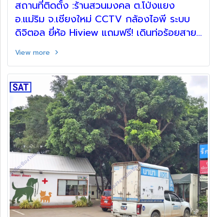
สถานที่ติดตั้ง :ร้านสวนมงคล ต.โป่งแยง
อ.แม่ริม จ.เชียงใหม่ CCTV กล้องไอพี ระบบ
ดิจิตอล ยี่ห้อ Hiview แถมฟรี! เดินท่อร้อยสาย
ตู้เก็บอุปกรณ์ และ กล้องวงจรปิดไร้สาย
View more
ภายใน Hiview ความชัด 3ล้านพิกเซล