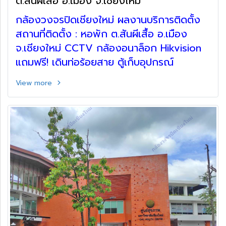
ต.สันผีเสื้อ อ.เมือง จ.เชียงใหม่
กล้องวงจรปิดเชียงใหม่ ผลงานบริการติดตั้ง
สถานที่ติดตั้ง : หอพัก ต.สันผีเสื้อ อ.เมือง
จ.เชียงใหม่ CCTV กล้องอนาล็อก Hikvision
แถมฟรี! เดินท่อร้อยสาย ตู้เก็บอุปกรณ์
View more