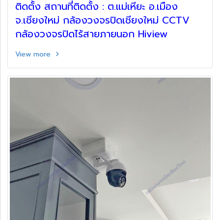
ติดตั้ง สถานที่ติดตั้ง : ต.แม่เหียะ อ.เมือง
จ.เชียงใหม่ กล้องวงจรปิดเชียงใหม่ CCTV
กล้องวงจรปิดไร้สายภายนอก Hiview
View more