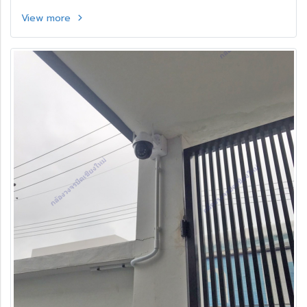
อ.หางดง จ.เชียงใหม่
View more