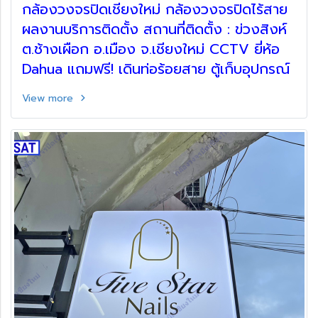
กล้องวงจรปิดเชียงใหม่ กล้องวงจรปิดไร้สาย
ผลงานบริการติดตั้ง สถานที่ติดตั้ง : ข่วงสิงห์
ต.ช้างเผือก อ.เมือง จ.เชียงใหม่ CCTV ยี่ห้อ
Dahua แถมฟรี! เดินท่อร้อยสาย ตู้เก็บอุปกรณ์
View more