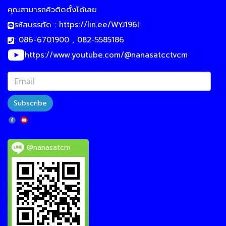
คุณสามารถคิวติดตั้งได้เลย
รหัสบรรทัด :
https://lin.ee/WYJ196I
: 086-6701900 , 082-5585186
https://www.youtube.com/@nanasatcctvcm
Subscribe
@nanasatcm