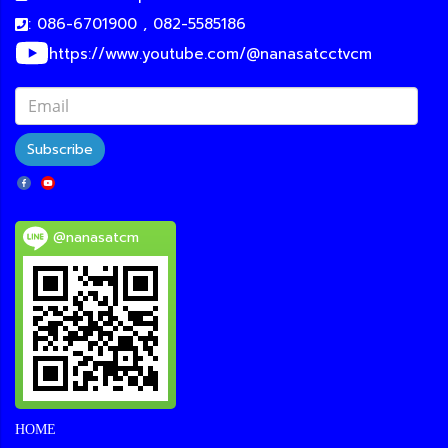
: 086-6701900 , 082-5585186
https://www.youtube.com/@nanasatcctvcm
Subscribe
@nanasatcm
HOME