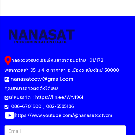
กล้องวงจรปิดเชียงใหม่สาขาดอนจร้าย
91/172
พยากาวิลล่า 95 ม.4 ต.ท่าศาลา อ.เมืองจ เชียงใหม่ 50000
:
nanasatcctv@gmail.com
คุณสามารถคิวติดตั้งได้เลย
รหัสบรรทัด :
https://lin.ee/WYJ196I
: 086-6701900 , 082-5585186
https://www.youtube.com/@nanasatcctvcm