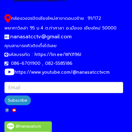
กล้องวงจรปิดเชียงใหม่สาขาดอนจร้าย
91/172
พยากาวิลล่า 95 ม.4 ต.ท่าศาลา อ.เมืองจ เชียงใหม่ 50000
:
nanasatcctv@gmail.com
คุณสามารถคิวติดตั้งได้เลย
รหัสบรรทัด :
https://lin.ee/WYJ196I
: 086-6701900 , 082-5585186
https://www.youtube.com/@nanasatcctvcm
Subscribe
@nanasatcm