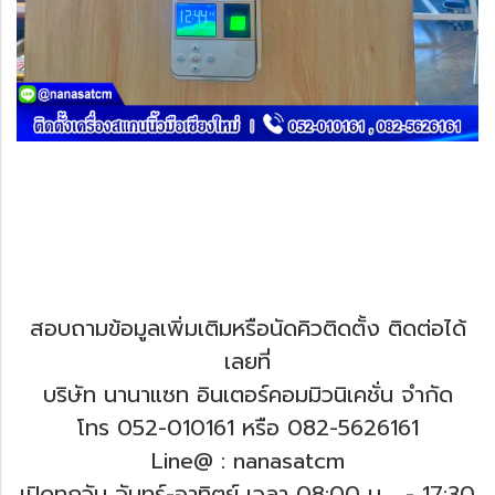
สอบถามข้อมูลเพิ่มเติมหรือนัดคิวติดตั้ง ติดต่อได้
เลยที่
บริษัท นานาแซท อินเตอร์คอมมิวนิเคชั่น จำกัด
โทร 052-010161 หรือ 082-5626161
Line@ : nanasatcm
เปิดทุกวัน จันทร์-อาทิตย์ เวลา 08:00 น. .
- 17:30