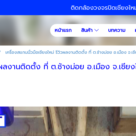
ติดกล้องวงจรปิดเชียงให
หน้าแรก
สินค้า
บทความ
เครื่องสแกนนิ้วมือเชียงใหม่ รีวิวผลงานติดตั้ง ที่ ต.ช้างม่อย อ.เมือง จ.เช
ผลงานติดตั้ง ที่ ต.ช้างม่อย อ.เมือง จ.เชียง