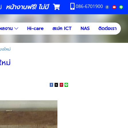
หน้างานฟรี! ไม่มี
ม่
086-6701900
ผลงาน
Hi-care
สเปค ICT
NAS
ติดต่อเรา
ียงใหม่
ใหม่