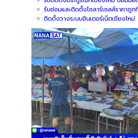
รับซ่อมและติดตั้งโซลาร์เซลล์ราคาถูกที
ติดตั้งวางระบบอินเตอร์เน็ตเชียงใหม่