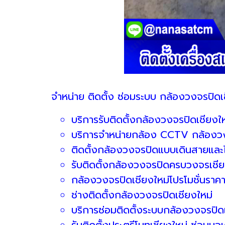
จำหน่าย ติดตั้ง ซ่อมระบบ กล้องวงจรปิดเ
บริการรับติดตั้งกล้องวงจรปิดเชียงให
บริการจำหน่ายกล้อง CCTV กล้องวง
ติดตั้งกล้องวงจรปิดแบบเดินสายและไ
รับติดตั้งกล้องวงจรปิดครบวงจรเชีย
กล้องวงจรปิดเชียงใหม่โปรโมชั่นราคา
ช่างติดตั้งกล้องวงจรปิดเชียงใหม่
บริการซ่อมติดตั้งระบบกล้องวงจรปิดเ
รับติดตั้งประตูรีโมทเชียงใหม่ ซ่อมมอเ