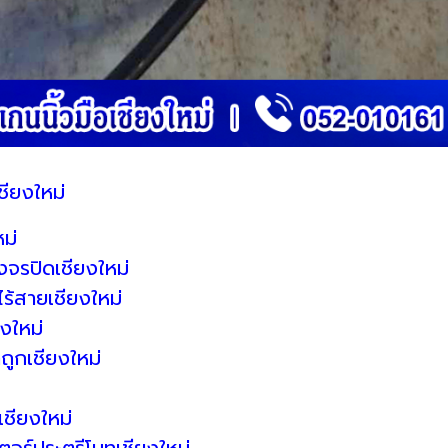
ชียงใหม่
ม่
จรปิดเชียงใหม่
ร้สายเชียงใหม่
งใหม่
ถูกเชียงใหม่
ชียงใหม่
ตอร์ประตูรีโมทเชียงใหม่