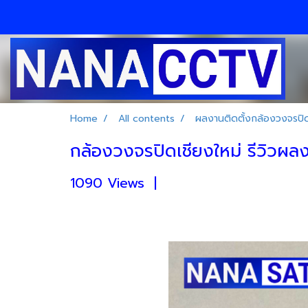
Home
All contents
ผลงานติดตั้งกล้องวงจรปิด
กล้องวงจรปิดเชียงใหม่ รีวิวผลงา
1090 Views
|