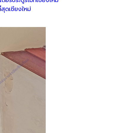
่สุดเชียงใหม่