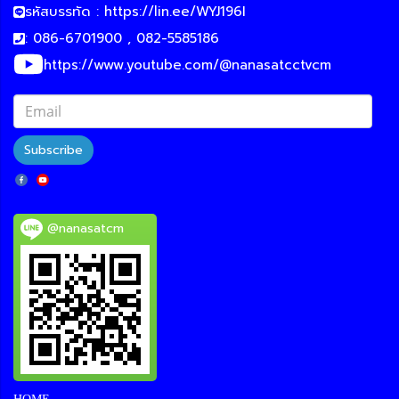
รหัสบรรทัด :
https://lin.ee/WYJ196I
: 086-6701900 , 082-5585186
https://www.youtube.com/@nanasatcctvcm
Subscribe
@nanasatcm