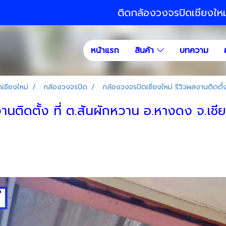
ติดกล้องวงจรปิดเชียงให
หน้าแรก
สินค้า
บทความ
เชียงใหม่
กล้องวงจรปิด
กล้องวงจรปิดเชียงใหม่ รีวิวผลงานติดตั้ง
านติดตั้ง ที่ ต.สันผักหวาน อ.หางดง จ.เชี