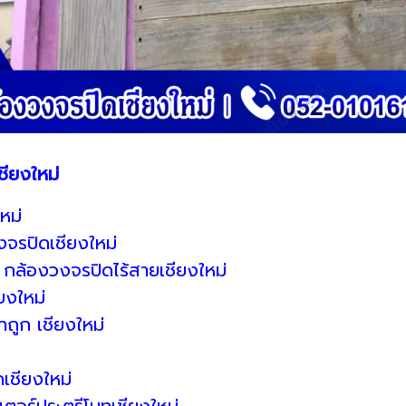
ชียงใหม่
หม่
จรปิดเชียงใหม่
กล้องวงจรปิดไร้สายเชียงใหม่
ยงใหม่
าถูก เชียงใหม่
เชียงใหม่
เตอร์ประตูรีโมทเชียงใหม่