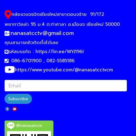
กล้องวงจรปิดเชียงใหม่สาขาดอนจร้าย
91/172
พยากาวิลล่า 95 ม.4 ต.ท่าศาลา อ.เมืองจ เชียงใหม่ 50000
:
nanasatcctv@gmail.com
คุณสามารถคิวติดตั้งได้เลย
รหัสบรรทัด :
https://lin.ee/WYJ196I
: 086-6701900 , 082-5585186
https://www.youtube.com/@nanasatcctvcm
Subscribe
@nanasatcm