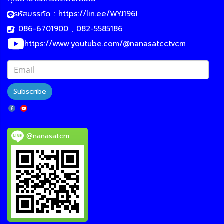
รหัสบรรทัด :
https://lin.ee/WYJ196I
: 086-6701900 , 082-5585186
https://www.youtube.com/@nanasatcctvcm
Subscribe
@nanasatcm