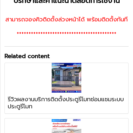
ปรึกษาและคำแนะนำตลอดการใช้งาน
สามารถจองคิวติดตั้งล่วงหน้าได้ พร้อมติดตั้งทันที
++++++++++++++++++++++++++++++++++++++++++
Related content
รีวิวผลงานบริการติดตั้งประตูรีโมทซ่อมแซมระบบ
ประตูรีโมท