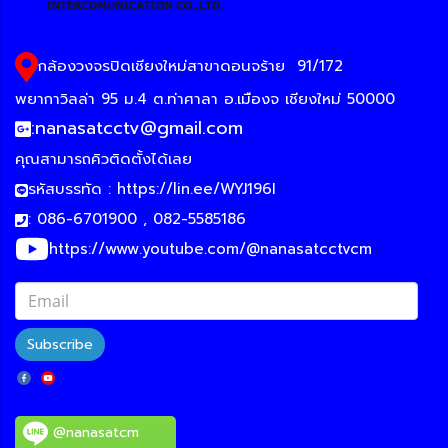
กล้องวงจรปิดเชียงใหม่สาขาดอนจร้าย
91/172
พยากาวิลล่า 95 ม.4 ต.ท่าศาลา อ.เมืองจ เชียงใหม่ 50000
:
nanasatcctv@gmail.com
คุณสามารถคิวติดตั้งได้เลย
รหัสบรรทัด :
https://lin.ee/WYJ196I
: 086-6701900 , 082-5585186
https://www.youtube.com/@nanasatcctvcm
Subscribe
@nanasatcm