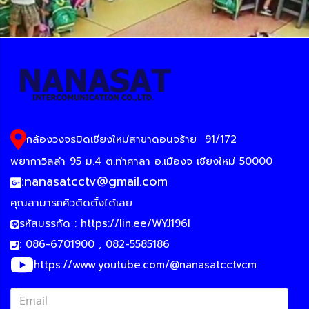
กล้องวงจรปิดเชียงใหม่สาขาดอนจร้าย
91/172
พยากาวิลล่า 95 ม.4 ต.ท่าศาลา อ.เมืองจ เชียงใหม่ 50000
:
nanasatcctv@gmail.com
คุณสามารถคิวติดตั้งได้เลย
รหัสบรรทัด :
https://lin.ee/WYJ196I
: 086-6701900 , 082-5585186
https://www.youtube.com/@nanasatcctvcm