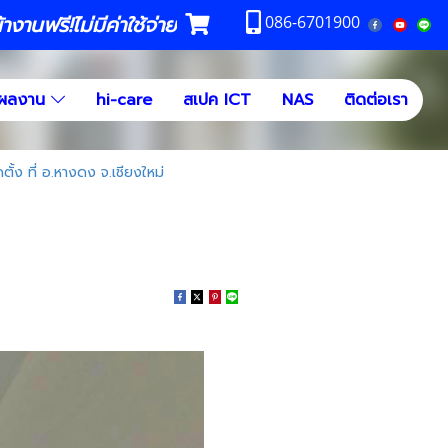
งานฟรี!ไม่มีค่าใช้จ่าย
086-6701900
ผลงาน
hi-care
สเปค ICT
NAS
ติดต่อเรา
ั้ง ที่ อ.หางดง จ.เชียงใหม่