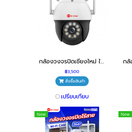
กล้องวงจรปิดเชียงใหม่ ใส่ซิม 4G hi-view รุ่น HW-33MPT302-4G กล้องวงจรปิดไร้สายเชียงใหม่
฿3,500
สั่งซื้อสินค้า
เปรียบเทียบ
New
New