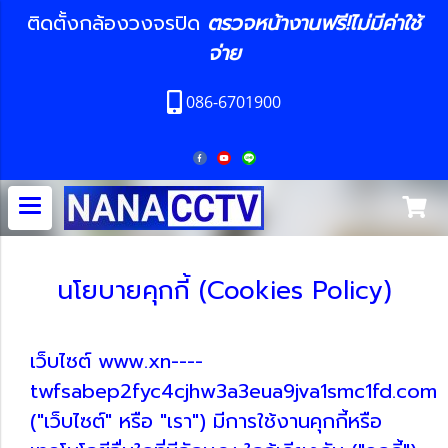
ติดตั้งกล้องวงจรปิด
ตรวจหน้างานฟรี!ไม่มีค่าใช้
จ่าย
086-6701900
นโยบายคุกกี้ (Cookies Policy)
เว็บไซต์ www.xn----
twfsabep2fyc4cjhw3a3eua9jva1smc1fd.com
("เว็บไซต์" หรือ "เรา") มีการใช้งานคุกกี้หรือ