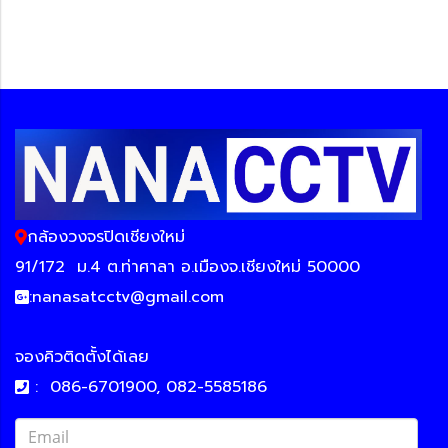
กล้องวงจรปิดเชียงใหม่
91/172
ม.4 ต.ท่าศาลา อ.เมืองจ.เชียงใหม่ 50000
:
nanasatcctv@gmail.com
จองคิวติดตั้งได้เลย
:
086-6701900, 082-5585186