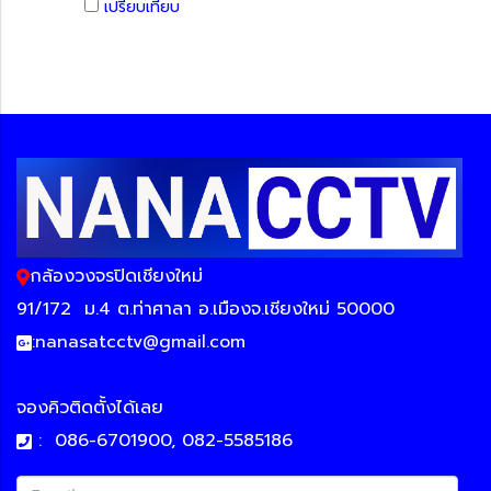
เปรียบเทียบ
กล้องวงจรปิดเชียงใหม่
91/172
ม.4 ต.ท่าศาลา อ.เมืองจ.เชียงใหม่ 50000
:
nanasatcctv@gmail.com
จองคิวติดตั้งได้เลย
:
086-6701900, 082-5585186