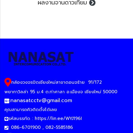
ผลงานจานดาวเทียม
กล้องวงจรปิดเชียงใหม่สาขาดอนจร้าย
91/172
พยากาวิลล่า 95 ม.4 ต.ท่าศาลา อ.เมืองจ เชียงใหม่ 50000
:
nanasatcctv@gmail.com
คุณสามารถคิวติดตั้งได้เลย
รหัสบรรทัด :
https://lin.ee/WYJ196I
: 086-6701900 , 082-5585186