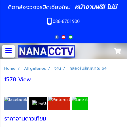
หน้างานฟรี! ไม่มี
ติดกล้องวงจรปิดเชียงใหม่
086-6701900
Home
All galleries
จาน
กล่องรับสัญญาณ S4
1578 View
ราคาจานดาวเทียม