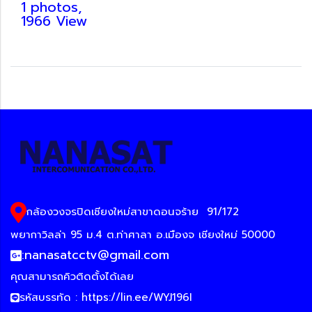
1 photos,
1966 View
กล้องวงจรปิดเชียงใหม่สาขาดอนจร้าย
91/172
พยากาวิลล่า 95 ม.4 ต.ท่าศาลา อ.เมืองจ เชียงใหม่ 50000
:
nanasatcctv@gmail.com
คุณสามารถคิวติดตั้งได้เลย
รหัสบรรทัด :
https://lin.ee/WYJ196I