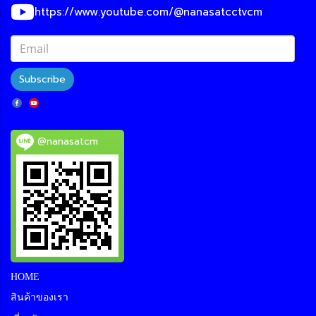
https://www.youtube.com/@nanasatcctvcm
Subscribe
@nanasatcm
HOME
สินค้าของเรา