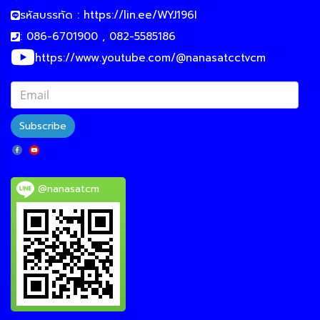
รหัสบรรทัด :
https://lin.ee/WYJ196I
: 086-6701900 , 082-5585186
https://www.youtube.com/@nanasatcctvcm
Subscribe
@nanasatcm