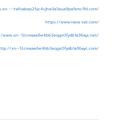
w.xn----twfsabep2fyc4cjhw3a3eua9jva1smc1fd.com/
https://www.nana-sat.com/
://www.xn--12cmaae6e4bb3eqgs0fydb1a36ayc.net/
http://xn--12cmaae6e4bb3eqgs0fydb1a36ayc.com/