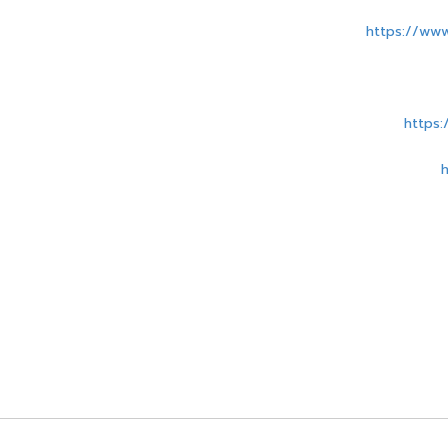
https://ww
https