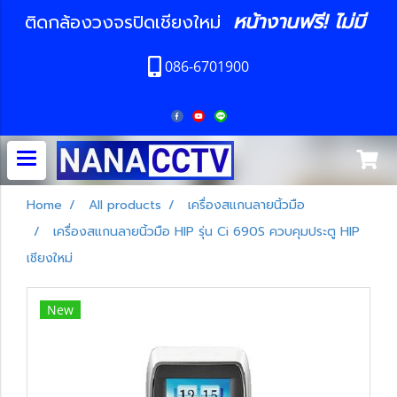
หน้างานฟรี! ไม่มี
ติดกล้องวงจรปิดเชียงใหม่
086-6701900
Home
All products
เครื่องสแกนลายนิ้วมือ
เครื่องสแกนลายนิ้วมือ HIP รุ่น Ci 690S ควบคุมประตู HIP
เชียงใหม่
New