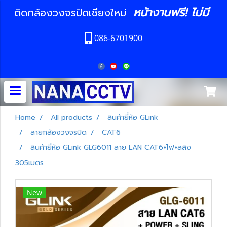
หน้างานฟรี! ไม่มี
ติดกล้องวงจรปิดเชียงใหม่
086-6701900
Home
All products
สินค้ายี่ห้อ GLink
สายกล้องวงจรปิด
CAT6
สินค้ายี่ห้อ GLink GLG6011 สาย LAN CAT6+ไฟ+สลิง
305เมตร
New