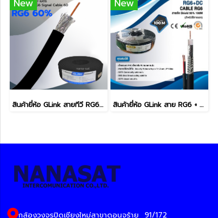
New
New
สินค้ายี่ห้อ GLink สายทีวี RG6 60% สีดำ 100เมตร
สินค้ายี่ห้อ GLink สาย RG6 + DC 100เมตร ภายนอก
กล้องวงจรปิดเชียงใหม่สาขาดอนจร้าย
91/172