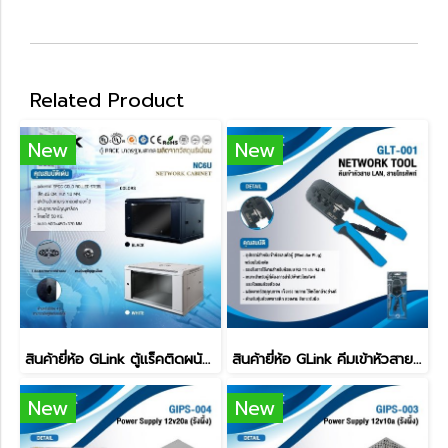
Related Product
New
New
สินค้ายี่ห้อ GLink ตู้แร็คติดผนัง รุ่น NC6U (ขนาด 60x45x37 cm)
สินค้ายี่ห้อ GLink คีมเข้าหัวสายแลนและสายโทรศัพท์ GLT-001
New
New