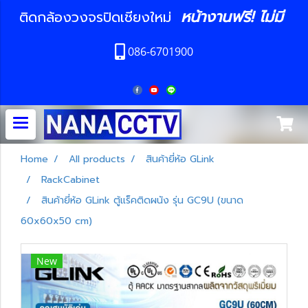
หน้างานฟรี! ไม่มี
ติดกล้องวงจรปิดเชียงใหม่
086-6701900
Home
All products
สินค้ายี่ห้อ GLink
RackCabinet
สินค้ายี่ห้อ GLink ตู้แร็คติดผนัง รุ่น GC9U (ขนาด
60x60x50 cm)
New