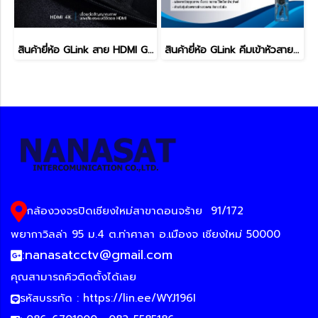
สินค้ายี่ห้อ GLink สาย HDMI GLink GL-201 สายส่งสัญญาณภาพ
สินค้ายี่ห้อ GLink คีมเข้าหัวสายแลนและสายโทรศัพท์ GLT-001
กล้องวงจรปิดเชียงใหม่สาขาดอนจร้าย
91/172
พยากาวิลล่า 95 ม.4 ต.ท่าศาลา อ.เมืองจ เชียงใหม่ 50000
:
nanasatcctv@gmail.com
คุณสามารถคิวติดตั้งได้เลย
รหัสบรรทัด :
https://lin.ee/WYJ196I