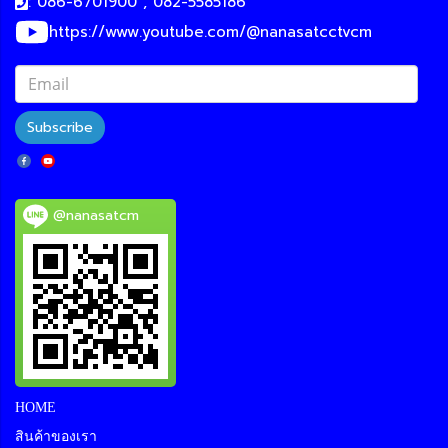
: 086-6701900 , 082-5585186
https://www.youtube.com/@nanasatcctvcm
Subscribe
@nanasatcm
HOME
สินค้าของเรา