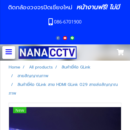
หน้างานฟรี! ไม่มี
ติดกล้องวงจรปิดเชียงใหม่
086-6701900
Home
All products
สินค้ายี่ห้อ GLink
สายสัญญาณภาพ
สินค้ายี่ห้อ GLink สาย HDMI GLink 029 สายส่งสัญญาณ
ภาพ
New