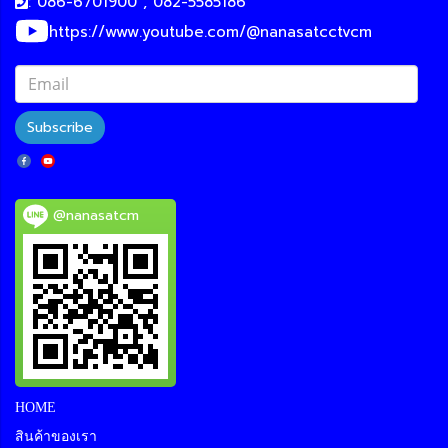
: 086-6701900 , 082-5585186
https://www.youtube.com/@nanasatcctvcm
Subscribe
@nanasatcm
HOME
สินค้าของเรา