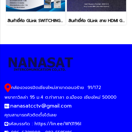
สินค้ายี่ห้อ GLink SWITCHING POWER SUPPLY รุ่น GIPS-003
สินค้ายี่ห้อ GLink สาย HDMI GLink 029 สายส่งสัญญาณภาพ
กล้องวงจรปิดเชียงใหม่สาขาดอนจร้าย
91/172
พยากาวิลล่า 95 ม.4 ต.ท่าศาลา อ.เมืองจ เชียงใหม่ 50000
:
nanasatcctv@gmail.com
คุณสามารถคิวติดตั้งได้เลย
รหัสบรรทัด :
https://lin.ee/WYJ196I