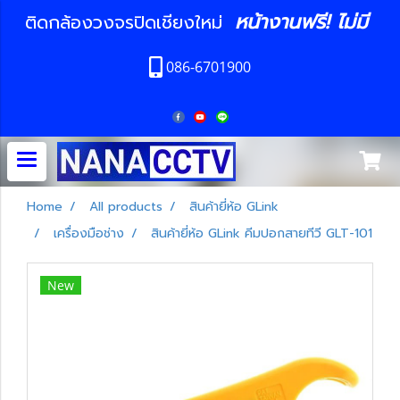
หน้างานฟรี! ไม่มี
ติดกล้องวงจรปิดเชียงใหม่
086-6701900
Home
All products
สินค้ายี่ห้อ GLink
เครื่องมือช่าง
สินค้ายี่ห้อ GLink คีมปอกสายทีวี GLT-101
New