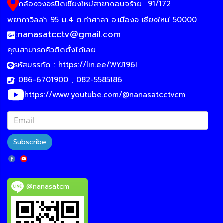
กล้องวงจรปิดเชียงใหม่สาขาดอนจร้าย
91/172
พยากาวิลล่า 95 ม.4 ต.ท่าศาลา อ.เมืองจ เชียงใหม่ 50000
:
nanasatcctv@gmail.com
คุณสามารถคิวติดตั้งได้เลย
รหัสบรรทัด :
https://lin.ee/WYJ196I
: 086-6701900 , 082-5585186
https://www.youtube.com/@nanasatcctvcm
Subscribe
@nanasatcm