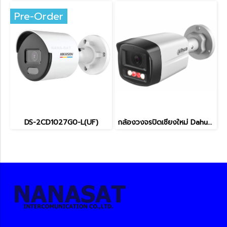
Pre-Order
DS-2CD1027G0-L(UF)
กล้องวงจรปิดเชียงใหม่ Dahua IP Camera 4MP DH-IPC-HFW1431TL-A-IL