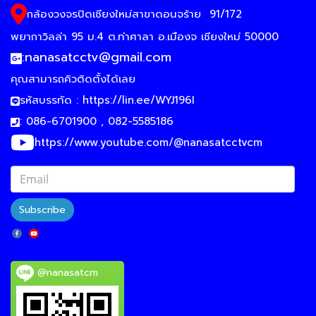
กล้องวงจรปิดเชียงใหม่สาขาดอนจร้าย
91/172
พยากาวิลล่า 95 ม.4 ต.ท่าศาลา อ.เมืองจ เชียงใหม่ 50000
:
nanasatcctv@gmail.com
คุณสามารถคิวติดตั้งได้เลย
รหัสบรรทัด :
https://lin.ee/WYJ196I
: 086-6701900 , 082-5585186
https://www.youtube.com/@nanasatcctvcm
Subscribe
@nanasatcm