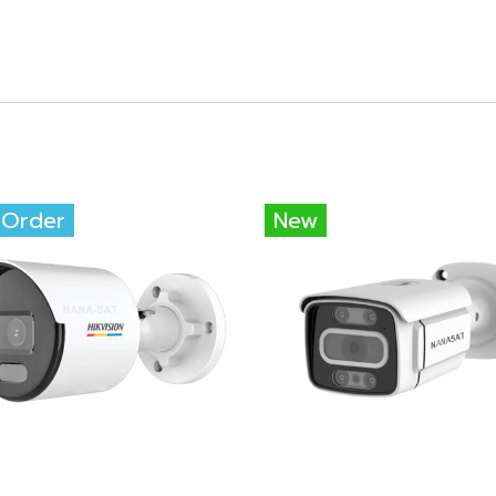
-Order
New