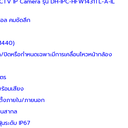
CCTV IP Camera รุ่น DH-IPC-HFW1431TL-A-IL
ตอล คมชัดลึก
1440)
ิด/ปิดหรือกำหนดเฉพาะมีการเคลื่อนไหวหน้ากล้อง
มตร
พร้อมเสียง
ตั้งภายใน/ภายนอก
ฐานสากล
ุ่นระดับ IP67