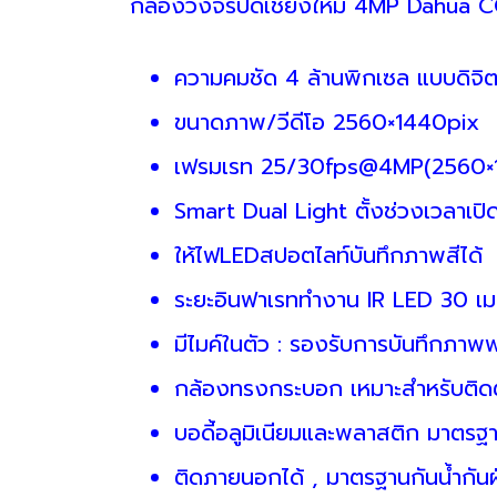
กล้องวงจรปิดเชียงใหม่ 4MP Dahua 
ความคมชัด 4 ล้านพิกเซล แบบดิจิ
ขนาดภาพ/วีดีโอ 2560×1440pix
เฟรมเรท 25/30fps@4MP(2560×
Smart Dual Light ตั้งช่วงเวลาเป
ให้ไฟLEDสปอตไลท์บันทึกภาพสีได้
ระยะอินฟาเรททำงาน IR LED 30 เ
มีไมค์ในตัว : รองรับการบันทึกภาพ
กล้องทรงกระบอก เหมาะสำหรับติด
บอดี้อลูมิเนียมและพลาสติก มาตร
ติดภายนอกได้ , มาตรฐานกันน้ำกันฝ