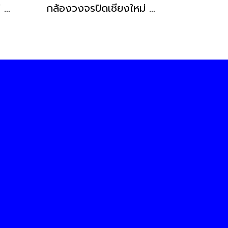
กล้องวงจรปิดเชียงใหม่ CCTV IP Camera 8MP AI APL-IPC-A189FC-U
กล้องวงจรปิดเชียงใหม่ Hikvision IP Camera 4MP DS-2CD1043G2-LIU