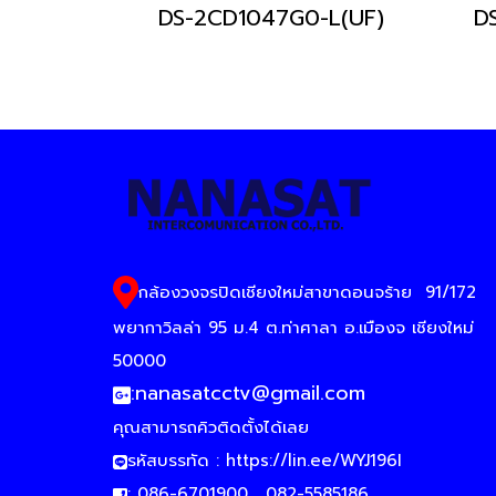
DS-2CD1047G0-L(UF)
D
กล้องวงจรปิดเชียงใหม่สาขาดอนจร้าย
91/172
พยากาวิลล่า 95 ม.4 ต.ท่าศาลา อ.เมืองจ เชียงใหม่
50000
:
nanasatcctv@gmail.com
คุณสามารถคิวติดตั้งได้เลย
รหัสบรรทัด :
https://lin.ee/WYJ196I
: 086-6701900 , 082-5585186