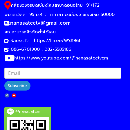
กล้องวงจรปิดเชียงใหม่สาขาดอนจร้าย
91/172
พยากาวิลล่า 95 ม.4 ต.ท่าศาลา อ.เมืองจ เชียงใหม่ 50000
:
nanasatcctv@gmail.com
คุณสามารถคิวติดตั้งได้เลย
รหัสบรรทัด :
https://lin.ee/WYJ196I
: 086-6701900 , 082-5585186
https://www.youtube.com/@nanasatcctvcm
Subscribe
@nanasatcm