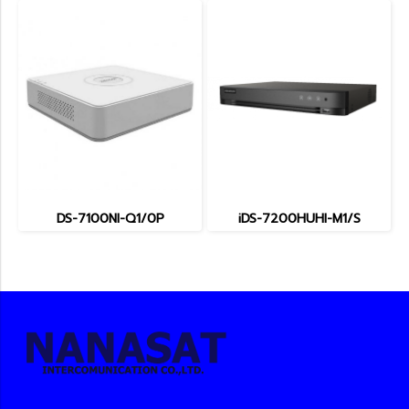
DS-7100NI-Q1/0P
iDS-7200HUHI-M1/S