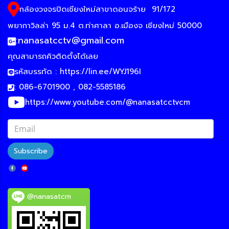
กล้องวงจรปิดเชียงใหม่สาขาดอนจร้าย
91/172
พยากาวิลล่า 95 ม.4 ต.ท่าศาลา อ.เมืองจ เชียงใหม่ 50000
:
nanasatcctv@gmail.com
คุณสามารถคิวติดตั้งได้เลย
รหัสบรรทัด :
https://lin.ee/WYJ196I
: 086-6701900 , 082-5585186
https://www.youtube.com/@nanasatcctvcm
Subscribe
@nanasatcm