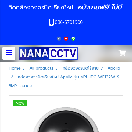
หน้างานฟรี! ไม่มี
ติดกล้องวงจรปิดเชียงใหม่
086-6701900
Home
All products
กล้องวงจรปิดไร้สาย
Apollo
กล้องวงจรปิดเชียงใหม่ Apollo รุ่น APL-IPC-WF132W-S
3MP ราคาถูก
New