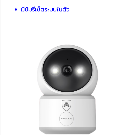
มีปุ่มรีเซ็ตระบบในตัว