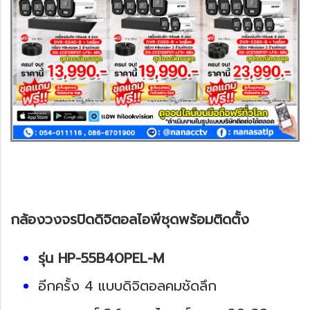
กล้องวงจรปิดดิจิตอลไอพีชุดพร้อมติดตั้ง
รุ่น HP-55B40PEL-M
อีกครั้ง 4 แบบดิจิตอลคมชัดลึก