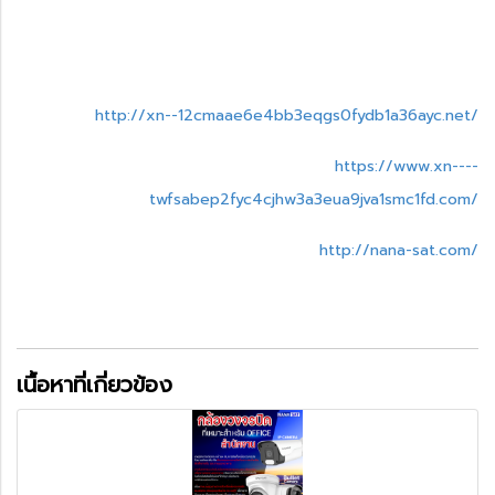
http://xn--12cmaae6e4bb3eqgs0fydb1a36ayc.net/
https://www.xn----
twfsabep2fyc4cjhw3a3eua9jva1smc1fd.com/
http://nana-sat.com/
เนื้อหาที่เกี่ยวข้อง