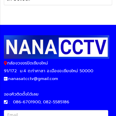
กล้องวงจรปิดเชียงใหม่
91/172
ม.4 ต.ท่าศาลา อ.เมืองจ.เชียงใหม่ 50000
:
nanasatcctv@gmail.com
จองคิวติดตั้งได้เลย
:
086-6701900, 082-5585186