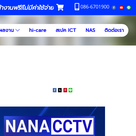
งานฟรี!ไม่มีค่าใช้จ่าย
086-6701900
ผลงาน
hi-care
สเปค ICT
NAS
ติดต่อเรา