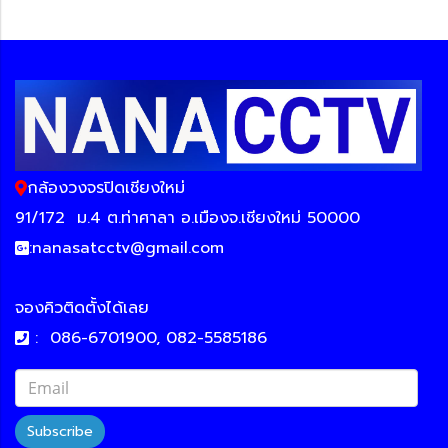
กล้องวงจรปิดเชียงใหม่
91/172
ม.4 ต.ท่าศาลา อ.เมืองจ.เชียงใหม่ 50000
:
nanasatcctv@gmail.com
จองคิวติดตั้งได้เลย
:
086-6701900, 082-5585186
Subscribe