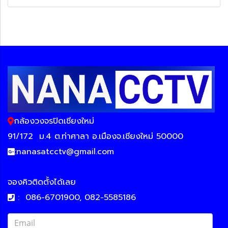
กล้องวงจรปิดเชียงใหม่
91/172
ม.4 ต.ท่าศาลา อ.เมืองจ.เชียงใหม่ 50000
:
nanasatcctv@gmail.com
จองคิวติดตั้งได้เลย
:
086-6701900, 082-5585186