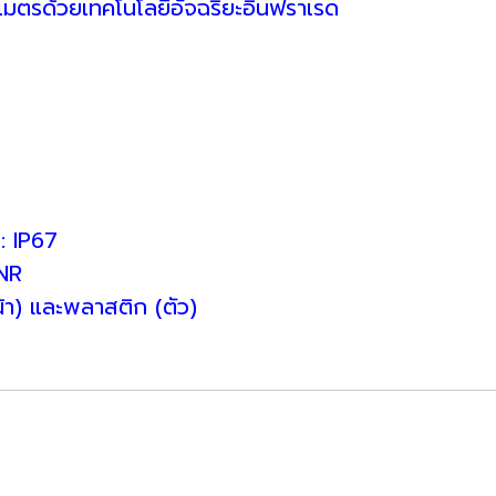
 เมตรด้วยเทคโนโลยีอัจฉริยะอินฟราเรด
ICR)
C)
LC)
ฝุ่น: IP67
ัน DNR
น้า) และพลาสติก (ตัว)