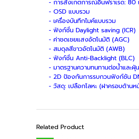
- การสังเกตการณ์อินฟราเรด: 80
- OSD แบบรวม
- เครื่องบันทึกไมค์แบบรวม
- ฟังก์ชั่น Daylight saving (
- ค่าชดเชยแสงอัตโนมัติ (AG
- สมดุลสีขาวอัตโนมัติ (AWB)
- ฟังก์ชั่น Anti-Backlight (B
- มาตรฐานความทนทานต่อน้ำและ
- 2D ป้องกันการรบกวนฟังก์ช
- วัสดุ: เปลือกโลหะ (ฝาครอบด้านห
Related Product