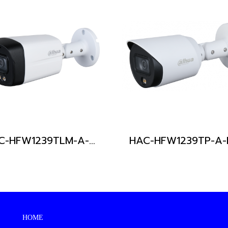
HAC-HFW1239TLM-A-LED
HOME