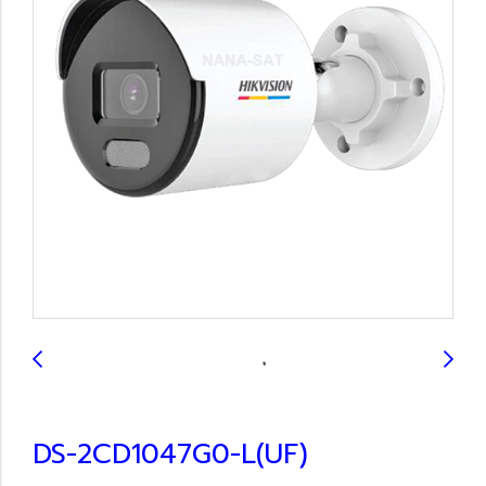
DS-2CD1047G0-L(UF)