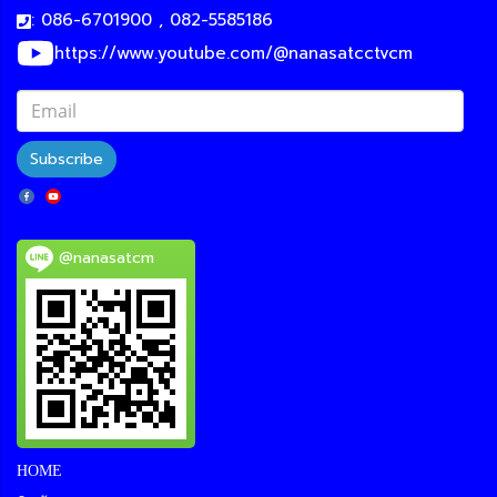
: 086-6701900 , 082-5585186
https://www.youtube.com/@nanasatcctvcm
Subscribe
@nanasatcm
HOME