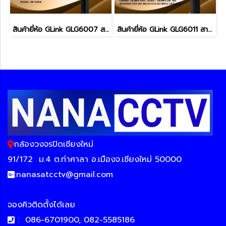
สินค้ายี่ห้อ GLink GLG6007 สาย LAN CAT6 + ไฟ 305เมตร
สินค้ายี่ห้อ GLink GLG6011 สาย LAN CAT6+ไฟ+สลิง 305เมตร
กล้องวงจรปิดเชียงใหม่
91/172
ม.4 ต.ท่าศาลา อ.เมืองจ.เชียงใหม่ 50000
:
nanasatcctv@gmail.com
จองคิวติดตั้งได้เลย
:
086-6701900, 082-5585186