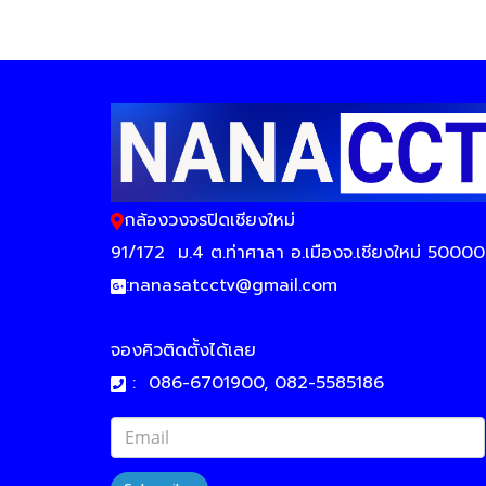
กล้องวงจรปิดเชียงใหม่
91/172
ม.4 ต.ท่าศาลา อ.เมืองจ.เชียงใหม่ 50000
:
nanasatcctv@gmail.com
จองคิวติดตั้งได้เลย
:
086-6701900, 082-5585186