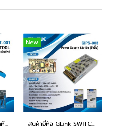
New
สินค้ายี่ห้อ GLink คีมเข้าหัวสายแลนและสายโทรศัพท์ GLT-001
สินค้ายี่ห้อ GLink SWITCHING POWER SUPPLY รุ่น GIPS-003