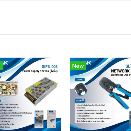
w
New