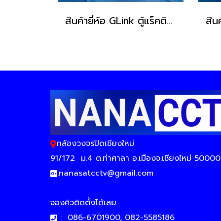
สินค้ายี่ห้อ GLink ตู้แร็คติดผนัง รุ่น NC6U (ขนาด 60x45x37 cm)
กล้องวงจรปิดเชียงใหม่
91/172
ม.4 ต.ท่าศาลา อ.เมืองจ.เชียงใหม่ 50000
:
nanasatcctv@gmail.com
จองคิวติดตั้งได้เลย
:
086-6701900, 082-5585186