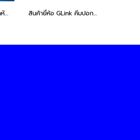
สินค้ายี่ห้อ GLink คีมเข้าหัวสายแลนและสายโทรศัพท์ GLT-001
สินค้ายี่ห้อ GLink คีมปอกสายทีวี GLT-101