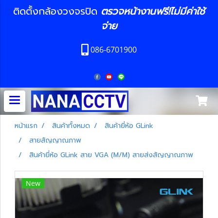
ติดตั้งกล้องวงจรปิด
ตรวจหน้างานฟรี!ไม่มีค่าใช้
จ่าย
086-6701900
หน้าแรก
สินค้าทั้งหมด
สินค้ายี่ห้อ GLink
สายสัญญาณภาพ
สินค้ายี่ห้อ GLink สาย VGA (M/M) สายส่งสัญญาณภาพ
New