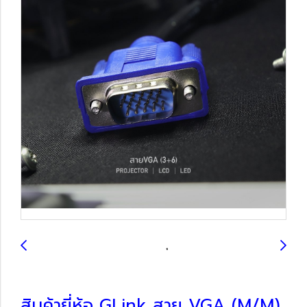
สินค้ายี่ห้อ GLink สาย VGA (M/M)