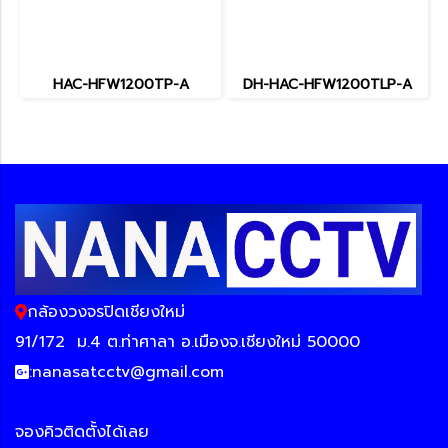
HAC-HFW1200TP-A
DH-HAC-HFW1200TLP-A
กล้องวงจรปิดเชียงใหม่
91/172
ม.4 ต.ท่าศาลา อ.เมืองจ.เชียงใหม่ 50000
:
nanasatcctv@gmail.com
จองคิวติดตั้งได้เลย