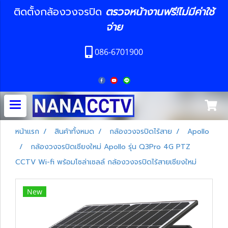
ติดตั้งกล้องวงจรปิด
ตรวจหน้างานฟรี!ไม่มีค่าใช้
จ่าย
086-6701900
หน้าแรก
สินค้าทั้งหมด
กล้องวงจรปิดไร้สาย
Apollo
กล้องวงจรปิดเชียงใหม่ Apollo รุ่น Q3Pro 4G PTZ
CCTV Wi-fi พร้อมโซล่าเซลล์ กล้องวงจรปิดไร้สายเชียงใหม่
New